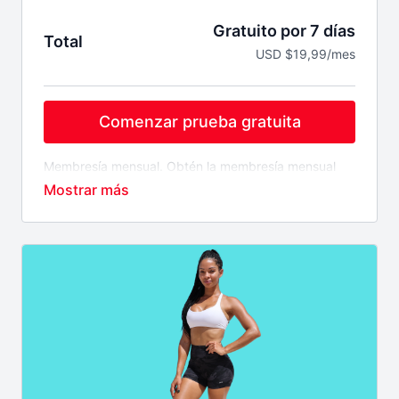
Gratuito por 7 días
Total
USD $19,99/mes
Comenzar prueba gratuita
Membresía mensual. Obtén la membresía mensual
por tan solo $19.99 USD/Mes. Esta membresía se
cobrara automáticamente mes tras mes. Si deseas
cancelar es tu deber realizarlo con tiempo o
contactar al equipo de soporte.