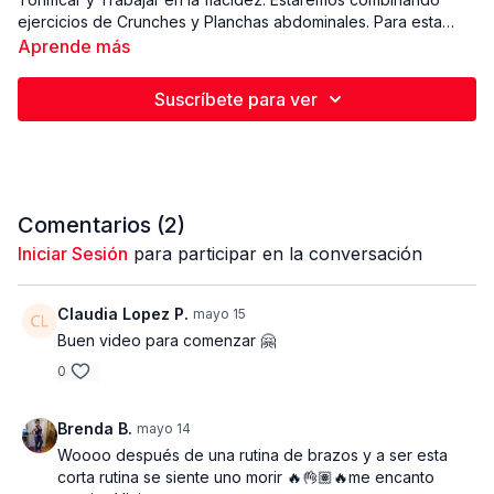
ejercicios de Crunches y Planchas abdominales. Para esta
Rutina vamos a estar trabajando 45 segundos y descansamos
Aprende más
5 segundos entre ejercicios. Recuerda mantener la espalda
baja siempre pegada en el piso cuando hacemos movimientos
Suscríbete para ver
de elevaciones de piernas para no poner presión en la
espalda baja. Siempre manteniendo el ombligo empujando al
piso.Exhala ( botar aire) cuando hacemos el movimiento de
contraer. Inhala ( Respirar) cuando hacemos el movimiento de
relajación.( Para casi todos los Niveles).
Comentarios (
2
)
Iniciar Sesión
para participar en la conversación
Claudia Lopez P.
mayo 15
Buen video para comenzar 🤗
0
Brenda B.
mayo 14
Woooo después de una rutina de brazos y a ser esta
corta rutina se siente uno morir 🔥👌🏽🔥me encanto