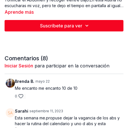
escucharas mi voz, pero te dejo el tiempo en pantalla al igual
que el ejercicio siguiente. Estaremos Trabajando 30 Segundos
Aprende más
y descansamos 15 segundos entre ejercicios. Concentrate y
disfruta de la Rutina. Recuerda utilizar la Respiración, cuando
Suscríbete para ver
hacemos el movimiento de contraer exhalamos ( votar el aire),
cuando relajamos inhalamos ( respirar). Nivel Intermedio.
Comentarios (
8
)
Iniciar Sesión
para participar en la conversación
Brenda B.
mayo 22
Me encanto me encanto 10 de 10
0
Sarahi
septiembre 11, 2023
Esta semana me.propuse dejar la vagancia de los abs y
hacer la rutina del calendario y uno d abs y esta