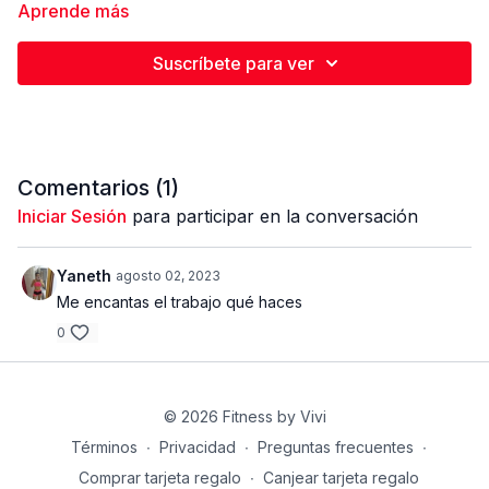
del core. Estaremos realizando 8 ejercicios, 4 rondas totales,
Aprende más
trabajamos 30 segundos y descansamos 5 segundos entre
Estamos listossss?
ejercicios.
Suscríbete para ver
Comentarios (
1
)
Iniciar Sesión
para participar en la conversación
Yaneth
agosto 02, 2023
Me encantas el trabajo qué haces
0
© 2026 Fitness by Vivi
Términos
∙
Privacidad
∙
Preguntas frecuentes
∙
Comprar tarjeta regalo
∙
Canjear tarjeta regalo