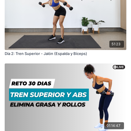
Pirámides
Bloque 1 ESPALDA
: Remo con barra T 8, 10, 12, 15
rep | 3 series totales.
Bloque 2 BÍCEPS
: Curl de biceps con barra 8, 10, 12,
51:23
15 rep | 3 series totales
Día 2: Tren Superior - Jalón (Espalda y Bíceps)
Bloque 3 ESPALDA
: Jalones con mancuernas 8, 10,
12, 15 rep | 3 series totales
Bloque 4 BICEPS
: Curl de martillo con mancuernas 8,
10, 12, 15 rep | 2 series totales
Bloque 5: Rutina abdominal
En esta rutina estaremos utilizando una mancuerna
mediana. También utilizo 2 mancuernas pesadas para
colocar los pies por debajo, también puedes poner tus
01:14:47