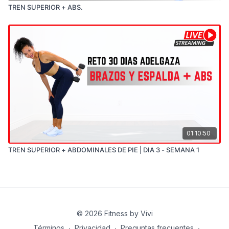
pies debajo de un sofá o simplemente alguien te puede
TREN SUPERIOR + ABS.
aguantar los pies. Vamos por ese abdomen fuerte y
marcado.
01:10:50
TREN SUPERIOR + ABDOMINALES DE PIE | DIA 3 - SEMANA 1
© 2026 Fitness by Vivi
Términos
∙
Privacidad
∙
Preguntas frecuentes
∙