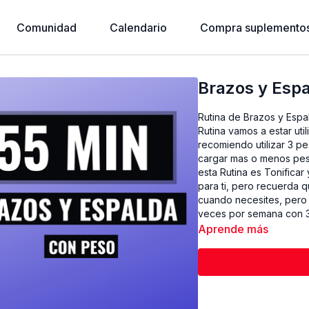
Comunidad
Calendario
Compra suplementos
Brazos y Esp
Rutina de Brazos y Espa
Rutina vamos a estar ut
recomiendo utilizar 3 p
cargar mas o menos pes
esta Rutina es Tonifica
para ti, pero recuerda 
cuando necesites, pero 
veces por semana con 3
Aprende más