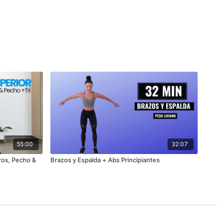
55:00
32:07
ros, Pecho &
Brazos y Espalda + Abs Principiantes