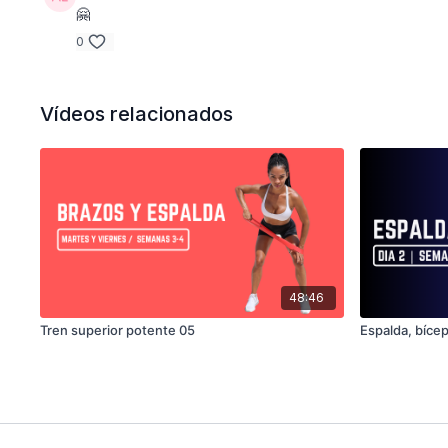
🤗
0
Vídeos relacionados
48:46
Tren superior potente 05
Espalda, bícep