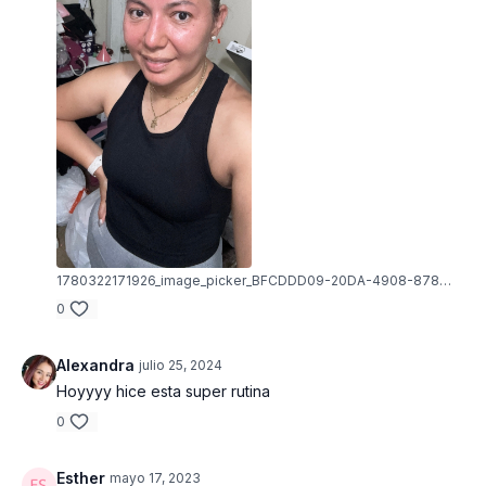
1780322171926_image_picker_BFCDDD09-20DA-4908-878E-F7C3B6241E49-7360-000000CE1C4A6056.1780322172.jpg
0
Alexandra
julio 25, 2024
Hoyyyy hice esta super rutina
0
Esther
mayo 17, 2023