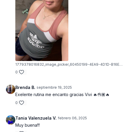
1779378016832_image_picker_60450199-4EA9-4D1D-B16E-00AB9D9DDDB5-5758-000000BB37C15987.1779378016.jpg
0
Brenda B.
septiembre 19, 2025
Exelente rutina me encanto gracias Vivi 🔥👌🏽🔥
0
Tania Valenzuela V.
febrero 06, 2025
Muy buena!!!