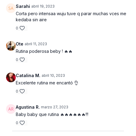
Comb planchas 7 rep | 8 rep | 9 rep | 10 rep | 11 rep
Sarahi
abril 19, 2023
Corta pero intensaa wuju tuve q parar muchas vces me
Desplante estatico 8 rep | 10 rep | 12 rep | 14 rep | 16 rep
kedaba sin aire
BLOQUE 4 ( Con peso )
0
Sentadilla Sumo con saltos | 6 rep | 7 rep | 8 rep | 9 rep | 10
Ote
abril 11, 2023
rep
Rutina poderosa beby ! 🔥🔥
Push ups 7 rep | 8 rep | 9 rep | 10 rep | 11 rep
0
Bicicletas sentada 8 rep | 10 rep | 12 rep | 14 rep | 16 rep
Catalina M.
abril 10, 2023
BLOQUE 5 (ABS )
Excelente rutina me encantó 👌
0
Cruches 10 rep | 12 rep | 14 rep
Bicicletas 12 rep | 14 rep | 16 rep
Agustina R.
marzo 27, 2023
Baby baby que rutina 🔥🔥🔥🔥🔥🔥!!!
Elevación de caderas 14 rep | 16 rep | 18 rep
0