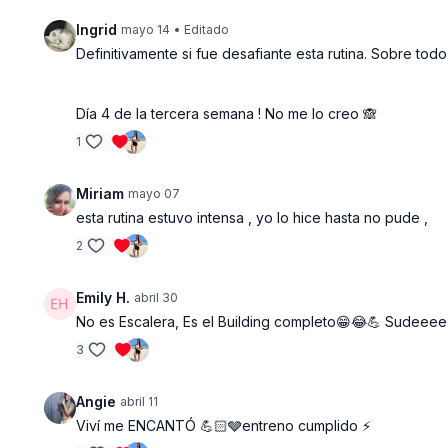
Ingrid
mayo 14
• Editado
Definitivamente si fue desafiante esta rutina. Sobre t
Día 4 de la tercera semana ! No me lo creo 🙈
1
Miriam
mayo 07
esta rutina estuvo intensa , yo lo hice hasta no pude ,
2
Emily H.
abril 30
No es Escalera, Es el Building completo😁😂💪 Sudeeee
3
Angie
abril 11
Viví me ENCANTÓ 💪🏻🩶entreno cumplido ⚡️