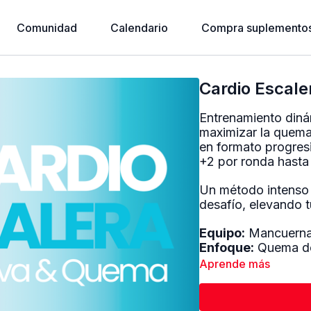
Comunidad
Calendario
Compra suplementos
Cardio Escale
Entrenamiento din
maximizar la quema 
en formato progres
+2 por ronda hasta 
Un método intenso 
desafío, elevando t
Equipo:
Mancuernas
Enfoque:
Quema de 
Aprende más