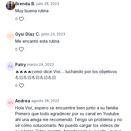
Brenda B.
julio 28, 2023
- En plancha, rodilla a pecho con deslizante, otra pierna
Muy buena rutina
Bloque 2 Abs con deslizantes : 6 ejercicios | 2 series
- Crunches sentados con mancuerna
0
- Crunches sentados alternando piernas y manos
- En plancha rodilla toca codo contrario
Oysi Díaz C.
junio 23, 2023
- En plancha rodilla toca codo contrario, otra pierna
- En plancha de codos elevaciones de caderas
Me encantó esta rutina
- Mountain climbers con deslizantes
0
Estiramiento final aprox 6 min
Patry
marzo 24, 2023
🔥🔥🔥🔥como dice Viví…. luchando por los objetivos
💪🏻💪🏻💪🏻💪🏻💪🏻
0
Andrea
agosto 28, 2022
Hola Viví, espero se encuentre bien junto a su familia.
Primero que todo agradecer por su canal en Youtube
ahí una amiga me recomendó. Tengo un problema y no
sé cómo solucionarlo. No puedo cargar los vídeos de