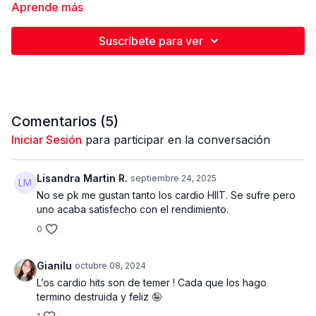
totales. Trabajamos 40 segundos y descansamos 20
Aprende más
segundos entre ejercicios.
Necesito que me des el 100 por ciento en cada ejercicio, trata
Suscríbete para ver
de descansar el menor tiempo posible. Se que se hará
desafiante, pero es necesario esforzarse para que los
resultados sean satisfactorios.
EQUIPOS Y PESO UTILIZADO
Mancuernas 2 X 10 lbs
Disco 1 X 10 lbs
1 escalera de agilidad ( no es necesaria )
Comentarios (
5
)
2 deslizadores ( Puede sustituirlo por toallas pequeñas )
Iniciar Sesión
para participar en la conversación
Esta rutina la estaremos realizando los miércoles ( Semanas 7-
8 )
Lisandra Martin R.
septiembre 24, 2025
No se pk me gustan tanto los cardio HIIT. Se sufre pero
ESTO ES PURO FUEGO BABYYYYY !
uno acaba satisfecho con el rendimiento.
0
Gianilu
octubre 08, 2024
L’os cardio hits son de temer ! Cada que los hago
termino destruida y feliz 🤪