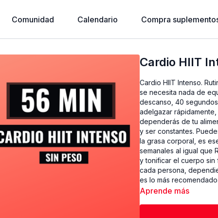
Comunidad
Calendario
Compra suplementos
Cardio HIIT I
Cardio HIIT Intenso. Rut
se necesita nada de equ
descanso, 40 segundos p
adelgazar rápidamente, 
dependerás de tu alimen
y ser constantes. Puede
la grasa corporal, es e
semanales al igual que R
y tonificar el cuerpo si
cada persona, dependiendo de l
es lo más recomendado. 
ayudaran a bajar la gras
Aprende más
para evitar lesiones, to