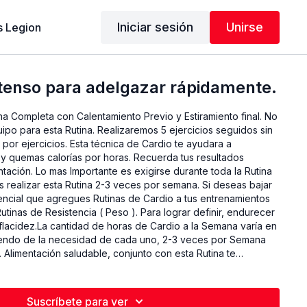
Iniciar sesión
Unirse
 Legion
ntenso para adelgazar rápidamente.
ina Completa con Calentamiento Previo y Estiramiento final. No
ipo para esta Rutina. Realizaremos 5 ejercicios seguidos sin
or ejercicios. Esta técnica de Cardio te ayudara a
y quemas calorías por horas. Recuerda tus resultados
tación. Lo mas Importante es exigirse durante toda la Rutina
s realizar esta Rutina 2-3 veces por semana. Si deseas bajar
sencial que agregues Rutinas de Cardio a tus entrenamientos
utinas de Resistencia ( Peso ). Para lograr definir, endurecer
n flacidez.La cantidad de horas de Cardio a la Semana varía en
a necesidad de cada uno, 2-3 veces por Semana
Alimentación saludable, conjunto con esta Rutina te
a corporal. Presta atención en como realizo cada ejercicio
ma descanso durante la Rutina si es necesario, también
puedes hacer variaciones en los ejercicios más complejos. Nivel Avanzado.
Suscríbete para ver