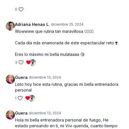
Divertido:
La música y los ejercicios variados
harán que el entrenamiento pase volando.
0
Seguro:
Apto para personas de todas las
edades y niveles de condición física, incluso
Adriana Henao L.
diciembre 25, 2024
para embarazadas (consultar con tu médico).
Wowwww que rutina tan maravillosa ❤️‍🔥❤️‍🔥
Bilingüe:
Instrucciones en español e inglés
para que todos puedan seguir la rutina.
Cada día más enamorada de este espectacular reto ❣️.
¿Cómo funciona?
Eres lo máximo mi bella mulataaaa 😘
Calentamiento dinámico:
Prepara tu cuerpo
3
para el entrenamiento con movimientos suaves
y efectivos.
8 ejercicios por bloque:
Trabajarás todo tu
Guera
diciembre 13, 2024
cuerpo con ejercicios variados y desafiantes.
Listo hoy hice esta rutina, gracias mi bella entrenadora
20 segundos de trabajo, 10 segundos de
personal
descanso:
Máxima intensidad para resultados
1
rápidos.
3 bloques, 2 series:
Aumenta gradualmente la
intensidad y la duración del entrenamiento.
Guera
diciembre 13, 2024
Estiramientos:
Relaja tus músculos y mejora tu
Hola mi bella entrenadora personal de fuego, He
flexibilidad.
estado pensando en ti, mi Vivi querida, cuanto tiempo