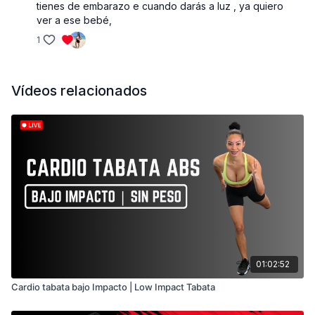
tienes de embarazo e cuando darás a luz , ya quiero
Beneficios:
ver a ese bebé,
Pérdida de peso:
Reduce la grasa corporal y
1
moldea tu figura.
Mayor energía:
Te sentirás más enérgica y
vital.
Vídeos relacionados
Mejor estado de ánimo:
El ejercicio libera
endorfinas, las hormonas de la felicidad.
Mayor autoestima:
Verás y sentirás los
resultados en poco tiempo.
¡No necesitas equipo especial ni un gimnasio!
Puedes hacer esta rutina en la comodidad de tu
casa o en cualquier espacio abierto.
Low-Impact Tabata Workout: Blast Fat and
Tone
01:02:52
Want to say goodbye to unwanted fat and have a
Cardio tabata bajo Impacto | Low Impact Tabata
toned body? This low-impact Tabata workout is
perfect for you! Combine high-intensity exercises