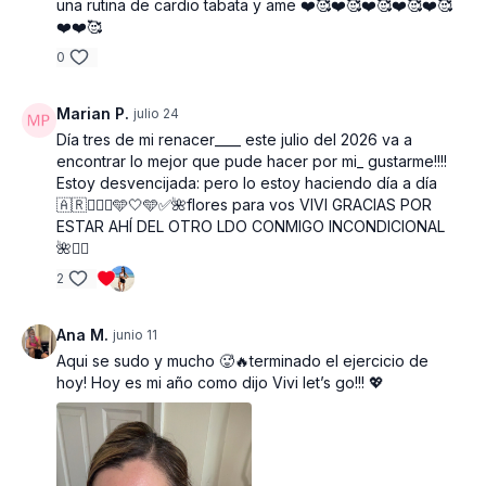
una rutina de cardio tabata y ame ❤️🥰❤️🥰❤️🥰❤️🥰❤️🥰
❤️❤️🥰
0
Marian P.
julio 24
Día tres de mi renacer____ este julio del 2026 va a
encontrar lo mejor que pude hacer por mi_ gustarme!!!!
Estoy desvencijada: pero lo estoy haciendo día a día
🇦🇷🤸🏻‍♂️🩵🤍🩵✅🌺flores para vos VIVI GRACIAS POR
ESTAR AHÍ DEL OTRO LDO CONMIGO INCONDICIONAL
🌺❤️‍🔥
2
Ana M.
junio 11
Aqui se sudo y mucho 🥵🔥terminado el ejercicio de
hoy! Hoy es mi año como dijo Vivi let’s go!!! 💖