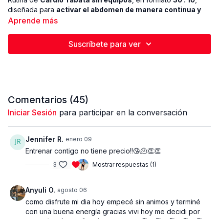
diseñada para
activar el abdomen de manera continua y
trabajar todo el cuerpo
de forma eficiente y equilibrada.
Aprende más
Estructura:
Suscríbete para ver
3 bloques Tabata
3 series
Entrenamiento funcional que favorece la
quema de grasa
,
fortalece el
core
y mejora la resistencia, integrando abdomen,
glúteos, piernas y brazos en cada movimiento.
Comentarios (
45
)
Iniciar Sesión
para participar en la conversación
👉 Mantén el core activo y cuida la técnica durante toda la
rutina.
Simple, efectiva y bien estructurada.
Jennifer R.
enero 09
Entrenar contigo no tiene precio!!😘🫠👏👏
3
Mostrar respuestas (1)
Anyuli O.
agosto 06
como disfrute mi dia hoy empecé sin animos y terminé
con una buena energía gracias vivi hoy me decidi por