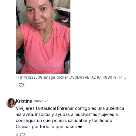
1781191222538_image_picker_D80D99AB-AD1C-48B9-9F14-7874FFDCC3B0-43984-000004BCCA10BDF5.1781191222.jpg
1
Kristina
mayo 21
Vivi, eres fantástica! Entrenar contigo es una auténtica
maravilla. Inspiras y ayudas a muchísimas mujeres a
conseguir un cuerpo más saludable y tonificado.
Gracias por todo lo que haces ❤️
0