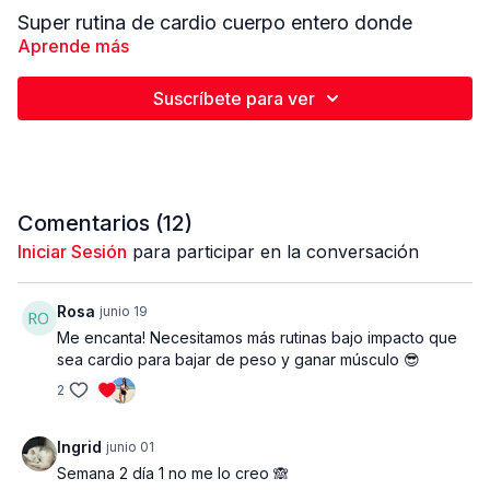
Super rutina de cardio cuerpo entero donde
quemaras muchas calorías. Rutina completamente
Aprende más
guiada que cuenta con calentamiento previo y
estiramiento final. Rutina de bajo impacto pero
Suscríbete para ver
potente donde trabajaremos cada parte del
cuerpo, pero principalmente enfocada en el tren
inferior y abdomen. Vamos a tonificar, endurecer,
marcar, reducir grasa, y definir todo el cuerpo.
Excelente combinación de resistencia y cardio,
Comentarios (
12
)
utilizando un par de mancuernas medianas.
Recuerda utilizar un peso que sea adecuado para
Iniciar Sesión
para participar en la conversación
ti, ir a tu tiempo, realizar cada ejercicio
correctamente y ademas disfrutar de tu
Rosa
junio 19
entrenamiento. Para finalizar tenemos una super
Me encanta! Necesitamos más rutinas bajo impacto que
rutina de abdominales de pie. Disfrutala !
sea cardio para bajar de peso y ganar músculo 😎
Tiempo de trabajo
40:10
| 3 bloques | 6 ejercicios
2
x bloques | 3 series | 50 seg descanso entre
series
Ingrid
junio 01
Semana 2 día 1 no me lo creo 🙈
PESO Y EQUIPOS UTILIZADOS