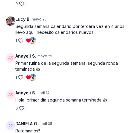
0
- Mancuernas 2 x 12
Lucy B.
mayo 25
- Tapete de entrenamiento
Segunda semana calendario por tercera vez en 4 años
llevo aquí, necesito calendarios nuevos
1
Anayeli S.
mayo 25
Primer rutina de la segunda semana, segunda ronda
terminada 👍
1
Anayeli S.
abril 14
Hola, primer día segunda semana terminada 👍
0
DANIELA G.
abril 05
Retomamos!!