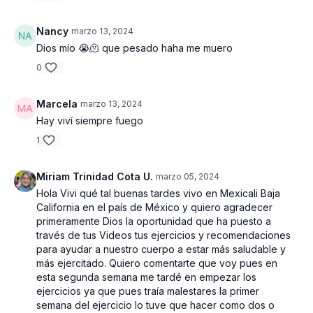
- Colchoneta
Nancy
marzo 13, 2024
IMPORTANTE
Dios mío 😭🫠 que pesado haha me muero
Ir a tu tiempo, tomar descanso cuando lo necesites, respirar
0
durante toda la rutina, mantener el abdomen apretado, realizar
los ejercicios correctamente, disfrutar de tu entrenamiento y
Marcela
marzo 13, 2024
estar orgullosa/o de ti
Hay viví siempre fuego
Vamos babyyyy !
1
Miriam Trinidad Cota U.
marzo 05, 2024
Hola Vivi qué tal buenas tardes vivo en Mexicali Baja
California en el país de México y quiero agradecer
primeramente Dios la oportunidad que ha puesto a
través de tus Videos tus ejercicios y recomendaciones
para ayudar a nuestro cuerpo a estar más saludable y
más ejercitado. Quiero comentarte que voy pues en
esta segunda semana me tardé en empezar los
ejercicios ya que pues traía malestares la primer
semana del ejercicio lo tuve que hacer como dos o