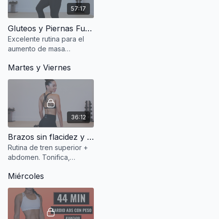
57:17
Gluteos y Piernas Fuertes
Excelente rutina para el
aumento de masa
muscular.
Martes y Viernes
36:12
Brazos sin flacidez y abdomen fuerte
Rutina de tren superior +
abdomen. Tonifica,
endurece, adios flácidez.
Miércoles