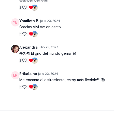
🫶🏼🫶🏼🫶🏼🫶🏼
2
Yamileth B.
julio 23, 2024
Gracias Vivi me en canto
2
Alexandra
julio 23, 2024
🌍🌎🌏 El giro del mundo genial 😁
2
ErikaLuna
julio 23, 2024
Me encanta el estiramiento, estoy más flexible!!!! 🥰
2