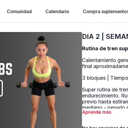
Comunidad
Calendario
Compra suplementos
DIA 2 | SEMA
Rutina de tren su
Calentamiento gene
final aproximadame
3 bloques | Tiemp
Super rutina de tre
endurecimiento. Ru
previo hasta estira
mediano - pesado p
Aprende más
musculos. Realizamo
hacemos 3 rondas o
intermedios. Recue