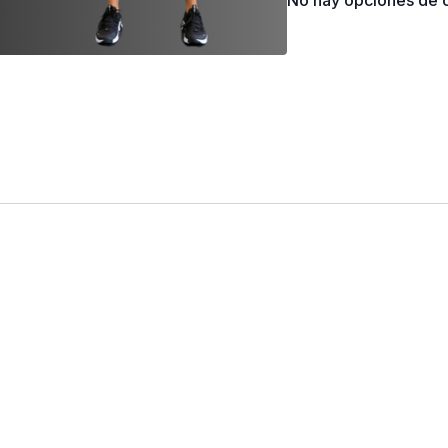
No hay opciones de c
construyendo múscu
algo de peso, esta 
transformar o mold
un poquito mas de 
Peso utilizado
- Mancuernas 2 x 15,