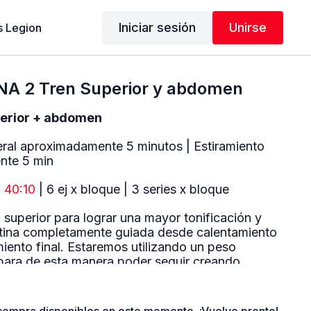
Iniciar sesión
Unirse
 Legion
NA 2 Tren Superior y abdomen
perior + abdomen
ral aproximadamente 5 minutos | Estiramiento
nte 5 min
o
40:10
| 6 ej x bloque | 3 series x bloque
n superior para lograr una mayor tonificación y
tina completamente guiada desde calentamiento
miento final. Estaremos utilizando un peso
ara de esta manera poder seguir creando
s un bloque de tren superior de 6 ejercicios y
 series y seguimos con 6 ejercicios abdominales
rda queremos bajar la grasa pero seguir