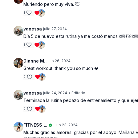
Muriendo pero muy viva. 😇
1
vanessa
julio 27, 2024
Día 5 de nuevo esta rutina ya me costó menos 💃🏼💃🏼💃
1
Dianne M.
julio 26, 2024
Great workout, thank you so much ❤️
2
vanessa
julio 24, 2024
• Editado
Terminada la rutina pedazo de entrenamiento y que ejerc
2
FITNESS L.
julio 23, 2024
Muchas gracias amores, gracias por el apoyo. Mañana va