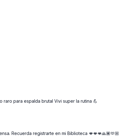
aro para espalda brutal Vivi super la rutina 💪
sa. Recuerda registrarte en mi Biblioteca 💋💋💋🙏🏽🫶🏼