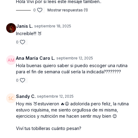
Hola Vivi por si lees este mesaje tambien..
técnica
para que sientas el trabajo profundo en cada
repetición.
0
Mostrar respuestas (1)
✨ Una rutina premium creada para
enfocarte en tus glúteos
Janis L.
septiembre 18, 2025
y transformar tu tren inferior de manera segura y efectiva.
Increíble!!! 🍑
0
Ana María Caro L.
septiembre 12, 2025
Hola buenas quiero saber si puedo escoger una rutina
para el fin de semana cuál sería la indicada????????
0
Sandy C.
septiembre 12, 2025
Hoy mis 🍑estuvieron 🔥😅 adolorida pero feliz, la rutina
estuvo riquísima, me siento orgullosa de mi misma,
ejercicios y nutrición me hacen sentir muy bien 😊
Viví tus tobilleras cuánto pesan?