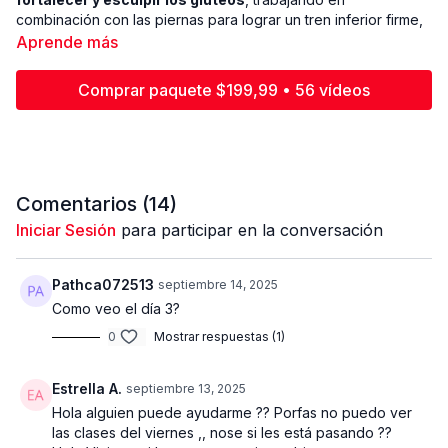
combinación con las piernas para lograr un tren inferior firme,
definido y con forma. El método de
triseries
te permitirá
Aprende más
ejecutar tres ejercicios seguidos sin descanso, maximizando la
activación muscular y estimulando el crecimiento.
Comprar paquete $199,99 • 56 vídeos
🔹
Estructura del entrenamiento:
3 bloques estratégicos.
3 ejercicios por bloque en formato de triserie.
3 series por bloque.
Comentarios (
14
)
🔹
Equipo de trabajo:
Iniciar Sesión
para participar en la conversación
1 mancuerna de
40 lbs
.
1 mancuerna de
30 lbs
.
2 mancuernas de
15 lbs
.
Pathca072513
septiembre 14, 2025
Banda elástica
para activación y control.
Como veo el día 3?
2 tobilleras de 15 lbs
para énfasis en glúteos.
0
Mostrar respuestas (1)
Banco o silla
para apoyo y variaciones.
Con un rango de peso
medio a pesado
, esta sesión está
Estrella A.
septiembre 13, 2025
diseñada para
dar volumen, levantar y moldear los
Hola alguien puede ayudarme ?? Porfas no puedo ver
glúteos
, mientras se tonifican piernas y se mejora la fuerza
las clases del viernes ,, nose si les está pasando ??
del tren inferior. Cada bloque combina
control, intensidad y