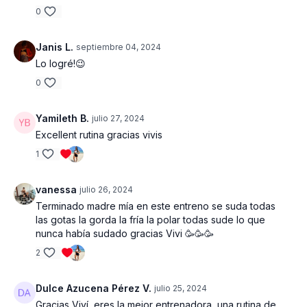
bloque | 3 series por bloque
0
EQUIPOS Y PESO
Janis L.
septiembre 04, 2024
Lo logré!😉
- Tapete de entrenamiento
0
Yamileth B.
julio 27, 2024
Excellent rutina gracias vivis
1
vanessa
julio 26, 2024
Terminado madre mía en este entreno se suda todas
las gotas la gorda la fría la polar todas sude lo que
nunca había sudado gracias Vivi 🥳🥳🥳
2
Dulce Azucena Pérez V.
julio 25, 2024
Gracias Viví, eres la mejor entrenadora, una rutina de