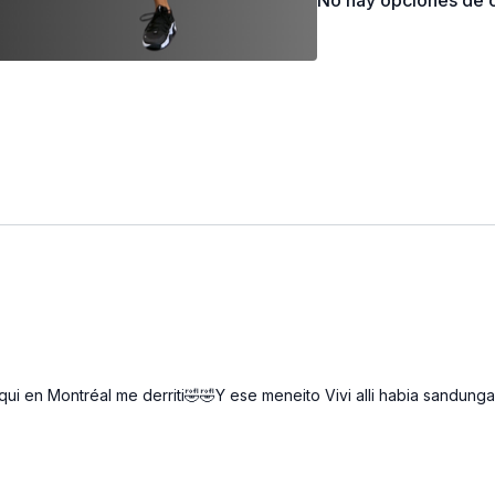
No hay opciones de c
ESTRUCTURA DE 
Calentamiento 5 mi
Abs | 5 ejercicios 
EQUIPOS Y PESO
- Tapete de entren
i en Montréal me derriti🤣🤣Y ese meneito Vivi alli habia sandung