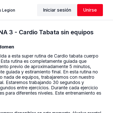
Iniciar sesión
Unirse
 Legion
A 3 - Cardio Tabata sin equipos
Tabata Abdomen
ida a esta super rutina de Cardio tabata cuerpo
Esta rutina es completamente guiada que
ento previo de aproximadamente 5 minutos,
e guiada y estiramiento final. En esta rutina no
do nada de equipos, trabajaremos con nuestro
al. Estaremos trabajando 30 segundos y
undos entre ejercicios. Durante cada ejercicio
nes para diferentes niveles. Este entrenamiento es
ro si deseas realizar alguna variación mas
 hacer. Recuerda ir a tu tiempo y realizar la
 sea para ti.