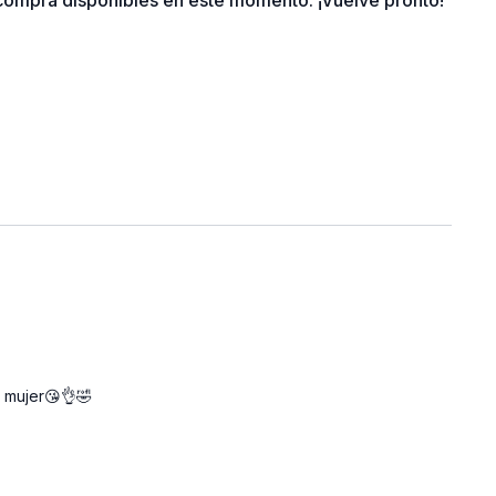
ompra disponibles en este momento. ¡Vuelve pronto!
LA RUTINA
nutos | Tiempo de trabajo
30:15
| 3 bloques + 1
por bloque | 3 series por bloque
amiento
a mujer😘👌🤣