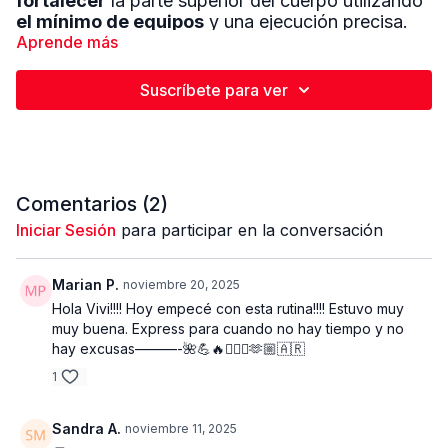
fortalecer
la parte superior del cuerpo utilizando
el mínimo de equipos
y una ejecución precisa.
Comenzamos con un
Aprende más
calentamiento activo
que
prepara los músculos y mejora la conexión mente-
músculo, optimizando la activación antes del
Suscríbete para ver
trabajo principal.
El entrenamiento se compone de
2 bloques de 4
ejercicios
, donde trabajamos de forma
equilibrada
espalda, bíceps, hombros y tríceps
,
Comentarios (
2
)
realizando
2 series por bloque
para mantener la
técnica, el control y la tensión adecuada en cada
Iniciar Sesión
para participar en la conversación
movimiento.
Marian P.
noviembre 20, 2025
Con solo
2 mancuernas de 10 lbs y 2 de 5 lbs
,
Hola Vivi!!!! Hoy empecé con esta rutina!!!! Estuvo muy
esta sesión logra una tonificación completa,
muy buena. Express para cuando no hay tiempo y no
mejorando la postura, la firmeza y la fuerza
hay excusas———-🌺💪🔥🏋🏼‍♀️🫶🏼🇦🇷
funcional del tren superior.
1
Equipos:
2 mancuernas de 10 lbs · 2 mancuernas
de 5 lbs
Sandra A.
noviembre 11, 2025