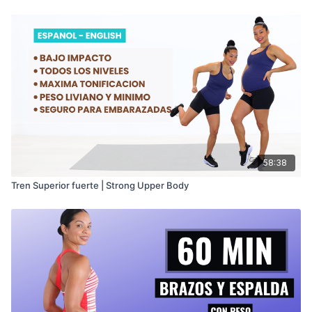
Seguro para todas:
Apto para embarazadas
(consulta las precauciones).
Máxima tonificación:
Con una combinación
perfecta de ejercicios en superseries y dos
pares de mancuernas ligeras, conseguirás unos
brazos, hombros y espalda envidiables.
Equipamiento necesario:
Mancuernas de 2 x 10 lbs
Mancuernas de 2 x 5 lbs
Banda elastica
58:38
Silla
Tren Superior fuerte | Strong Upper Body
¡Entrena a tu ritmo!
El peso es personal:
Elige unas mancuernas
que te permitan realizar los ejercicios
correctamente.
La intensidad la marcas tú:
Si eres
principiante o estás embarazada, comienza con
pesos ligeros y aumenta gradualmente. ¡Lo