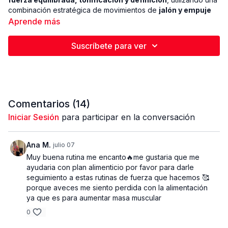
combinación estratégica de movimientos de
jalón y empuje
para optimizar el rendimiento y el balance muscular. Esta
Aprende más
estructura permite trabajar con mayor eficiencia, mantener la
calidad del movimiento y reducir la fatiga innecesaria.
Suscríbete para ver
La rutina utiliza
cargas diferenciadas según el grupo
muscular
, respetando la capacidad de fuerza de la espalda
y aplicando pesos controlados en pecho, hombros y brazos
para proteger las articulaciones y mejorar la activación
muscular. El trabajo se completa con un estímulo dinámico que
Comentarios (
14
)
eleva el gasto energético y refuerza la definición sin
Iniciar Sesión
para participar en la conversación
comprometer la recuperación.
Equipo:
mancuernas de
17.5 lb, 15 lb, 12 lb y 8 lb
, banco o silla
Ana M.
julio 07
y palito o bastón.
Muy buena rutina me encanto🔥me gustaria que me
Semana 5:
mantener o incrementar ligeramente la carga
ayudaria con plan alimenticio por favor para darle
utilizada en la semana anterior.
seguimiento a estas rutinas de fuerza que hacemos 🥰
porque aveces me siento perdida con la alimentación
ya que es para aumentar masa muscular
0