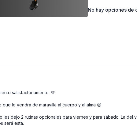
y meditación que le vien
No hay opciones de c
solo con nuestro peso c
ademas muy buena para l
para que la realices cua
relajamiento, te sugiero
mente. Piensa en cosas 
ahora, y todo lo que ere
construye tu futuro.
ento satisfactoriamente. 💚
 que le vendrá de maravilla al cuerpo y al alma 😊
les dejo 2 rutinas opcionales para viernes y para sábado. La del v
s será esta.