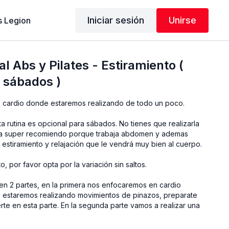
Iniciar sesión
Unirse
 Legion
al Abs y Pilates - Estiramiento (
 sábados )
e cardio donde estaremos realizando de todo un poco.
rutina es opcional para sábados. No tienes que realizarla
 la super recomiendo porque trabaja abdomen y ademas
 estiramiento y relajación que le vendrá muy bien al cuerpo.
, por favor opta por la variación sin saltos.
a en 2 partes, en la primera nos enfocaremos en cardio
estaremos realizando movimientos de pinazos, preparate
erte en esta parte. En la segunda parte vamos a realizar una
ambién enfocada en abdomen, contiene movimientos lentos y
 esta maravillosa rutina realizaremos un pequeño estiramiento