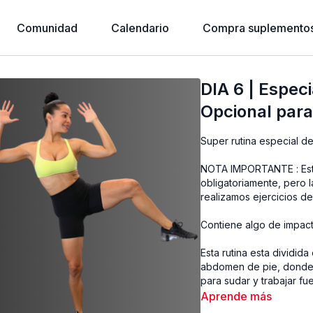
Comunidad
Calendario
Compra suplementos
DIA 6 | Especi
Opcional para
Super rutina especial d
NOTA IMPORTANTE : Esta 
obligatoriamente, pero
realizamos ejercicios de
Contiene algo de impacto
Esta rutina esta dividid
abdomen de pie, donde 
para sudar y trabajar fu
rutina estilo pilates t
Aprende más
pausados. Para concluir