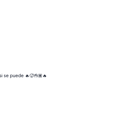
 si se puede 🔥🥵👌🏽🔥