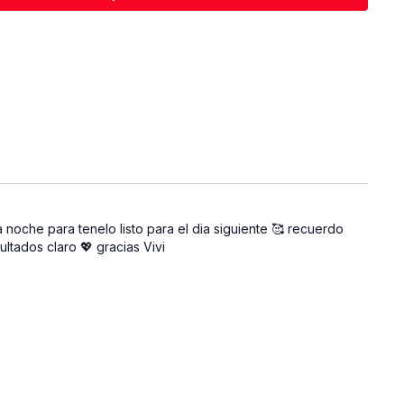
es cuerda o deslizantes, no pasa nada. No son obligatorios.
que completes la rutina sin excusas y sin limitar tu progreso.
a noche para tenelo listo para el dia siguiente 🥰 recuerdo
tados claro 💖 gracias Vivi