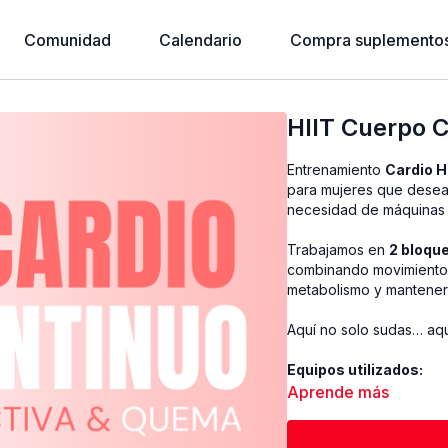
Comunidad
Calendario
Compra suplementos
HIIT Cuerpo 
Entrenamiento
Cardio H
para mujeres que desean
necesidad de máquinas 
Trabajamos en
2 bloque
combinando movimientos 
metabolismo y mantenerl
Aquí no solo sudas… aqu
Equipos utilizados:
• Mancuernas 2 x 15 lbs
Aprende más
• Cuerda de saltar
• Deslizantes o toallitas