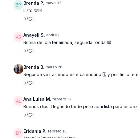
Brenda P.
mayo 02
Listo 🫶🏻
0
Anayeli S.
abril 02
Rutina del día terminada, segunda ronda 😄
0
Brenda B.
marzo 26
Segunda vez asiendo este calendario 🗓️ y por fin lo te
0
Ana Luisa M.
febrero 16
Buenos días, Llegando tarde pero aquí lista para emp
0
Eridania P.
febrero 13