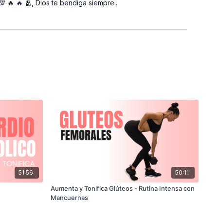
 🔥 🔥 🫂, Dios te bendiga siempre..
51:56
50:11
Aumenta y Tonifica Glúteos - Rutina Intensa con
Mancuernas