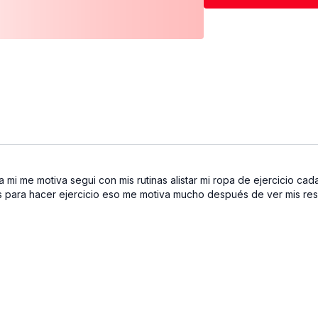
✨ Importante: Si no tien
Te doy variaciones para 
 mi me motiva segui con mis rutinas alistar mi ropa de ejercicio cad
 para hacer ejercicio eso me motiva mucho después de ver mis resul