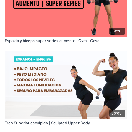
58:26
Espalda y biceps super series aumento | Gym - Casa
56:05
Tren Superior esculpido | Sculpted Upper Body.