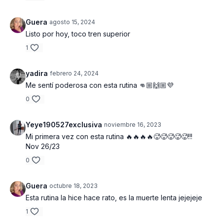
PESO Y EQUIPOS UTILIZADOS
Guera
agosto 15, 2024
- Barra 45 lbs
Listo por hoy, toco tren superior
- Mancuernas 2 x 15 lbs, 2 x 12 lbs, 2 x 8 lbs
1
- Disco 5 lbs
yadira
febrero 24, 2024
- Deslizantes 2
Me sentí poderosa con esta rutina 👊🏼🙌🏼💜
0
ESTRUCTURA DE LA RUTINA
Yeye190527exclusiva
noviembre 16, 2023
Mi primera vez con esta rutina 🔥🔥🔥🔥🥵🥵🥵🥵🥵!!!
Calentamiento general y específico 5 minutos
Nov 26/23
0
Estiramiento final aproximadamente 3 minutos
Duración total 53:09 minutos
Guera
octubre 18, 2023
Esta rutina la hice hace rato, es la muerte lenta jejejeje
1
Bloque 1 HOMBROS
: Press de hombros con barra 12 rep |