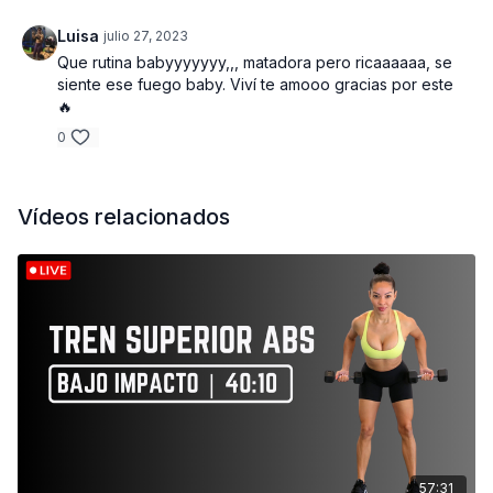
Press militar con mancuernas 15 rep | Elevaciones laterales
con mancuernas 20 rep |3 series totales.
Luisa
julio 27, 2023
Que rutina babyyyyyyy,,, matadora pero ricaaaaaa, se
Bloque 2 TRICEPS
: Extension de triceps trasero 12 rep |
siente ese fuego baby. Viví te amooo gracias por este
Extension de triceps en plancha de 4 15 rep | Push ups para
🔥
pecho 20 rep | 3 series totales
0
Bloque 3 HOMBROS
: Jalon a pecho con barra 12 rep | Press
regular con mancuernas 15 rep | Elevaciones de codos
laterales con mancuernas 20 rep |3 series totales.
Vídeos relacionados
Bloque 4 TRICEPS
: Extension de triceps trasero acostado 12
rep | Extension de triceps en plancha reversa 15 rep | Push
ups para pecho 20 rep | 3 series totales
Bloque 5 ABS
: Super rutina para lograr un abdomen fuerte y
marcado. Agarra un disco
pequeño, un par de mancuernas
livianas y un par de deslizantes o toallas y vamos por ese
abdomen de hierro. Estaremos realizando 15 repeticiones por
ejercicio. Si deseas realizar 2 rondas de esta rutina abdominal
lo puedes hacer. Para terminar vamos a recuperar con un
estiramiento para liberar la tensión en los músculos.
57:31