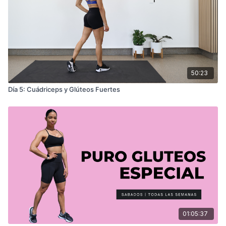
50:23
Día 5: Cuádriceps y Glúteos Fuertes
01:05:37