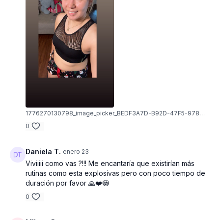
1776270130798_image_picker_BEDF3A7D-B92D-47F5-9782-EB8A5A55AAA2-57702-0000076DA736FBA0.1776270130.jpg
0
Daniela T.
enero 23
Viviiiii como vas ?!!! Me encantaría que existirían más
rutinas como esta explosivas pero con poco tiempo de
duración por favor 🙏❤️😳
0