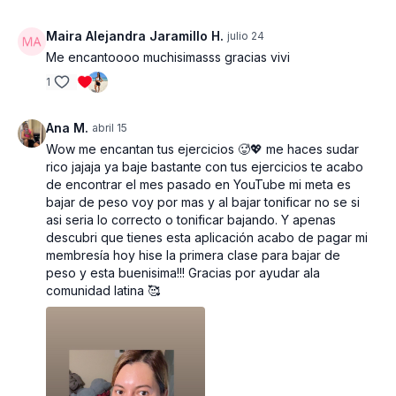
Calentamiento:
6
min
Maira Alejandra Jaramillo H.
julio 24
Estiramiento: 2:30
min
Me encantoooo muchisimasss gracias vivi
PESO Y EQUIPOS UTILIZADOS
1
-
Mancuernas 1 x 20 lbs, 1 x 10 lbs
Ana M.
abril 15
Wow me encantan tus ejercicios 🥵💖 me haces sudar
- liga
rico jajaja ya baje bastante con tus ejercicios te acabo
de encontrar el mes pasado en YouTube mi meta es
IMPORTANTE :
Utilizar un peso que sea
bajar de peso voy por mas y al bajar tonificar no se si
adecuado para ti e ir progresando según tu
asi seria lo correcto o tonificar bajando. Y apenas
cuerpo te lo permita. Realizar la variación que
descubri que tienes esta aplicación acabo de pagar mi
mejor sea para ti, tanto principiantes como
membresía hoy hise la primera clase para bajar de
avanzados.
peso y esta buenisima!!! Gracias por ayudar ala
comunidad latina 🥰