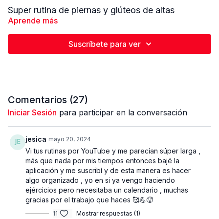
Super rutina de piernas y glúteos de altas
repeticiones. Rutina completamente guiada que
Aprende más
cuenta con calentamiento previo y estiramiento
final. Comenzamos preparando el cuerpo con un
Suscríbete para ver
calentamiento general y especifico para despertar
los músculos, estaremos realizando 20 segundos
por ejercicios. En esta rutina estaremos
trabajando por segundos, 30 segundos de trabajo
seguido de un descanso intermedio de 10
Comentarios (
27
)
segundos. En esta rutina no recomiendo utilizar un
peso muy pesado para lograr realizar la mayor
Iniciar Sesión
para participar en la conversación
cantidad de repeticiones posibles. Con esta
combinación lograremos estimular los músculos al
jesica
mayo 20, 2024
crecimiento, ademas lograr una mayor
Vi tus rutinas por YouTube y me parecían súper larga ,
tonificación. Escoge un peso mediano moderado,
más que nada por mis tiempos entonces bajé la
no tal liviano para que logres sentir el trabajo y
aplicación y me suscribí y de esta manera es hacer
puedas ver resultados en corto tiempo.
algo organizado , yo en si ya vengo haciendo
ejércicios pero necesitaba un calendario , muchas
Trabajo 30 seg - Descanso 10 seg | 5 ej x bloque
gracias por el trabajo que haces 🥰💪🥵
| 3 bloques | 50 seg descanso entre series
11
Mostrar respuestas (1)