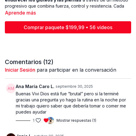
progresivo que combina fuerza, control y resistencia. Cada
bloque incluye
3 ejercicios con variaciones de peso y
Aprende más
velocidad
, comenzando con cargas más pesadas y
movimientos controlados, y finalizando con pesos más ligeros
Comprar paquete $199,99 • 56 vídeos
y repeticiones más seguidas para incrementar la intensidad.
🔹
Estructura del entrenamiento:
3 bloques principales.
3 ejercicios por bloque.
Variación progresiva: iniciar con peso pesado y movimiento
Comentarios (
12
)
lento, disminuir el peso y aumentar la velocidad/intensidad.
Iniciar Sesión
para participar en la conversación
🔹
Equipo de trabajo:
1 mancuerna de
40 lbs
.
Ana María Caro L.
septiembre 30, 2025
1 mancuerna de
30 lbs
.
Buenas Vivi Dios está fue “brutal” pero si la terminé
1 par de mancuernas de
15 lbs
.
gracias una pregunta yo hago la rutina en la noche por
Banco o silla
de apoyo.
mi trabajo quiero saber que debería tomar o comer me
Banda de resistencia
para activación y control.
puedes ayudar
1
Mostrar respuestas (1)
Este formato asegura un
trabajo profundo y localizado
sobre los glúteos, al mismo tiempo que fortalece y define los
músculos de las piernas. La combinación de peso progresivo