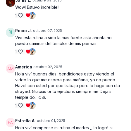
Janis L.
octubre 09, 2025
con variaciones de intensidad crea una
sobrecarga efectiva
,
Wow! Estuvo increíble!!
clave para ver resultados en fuerza, volumen y firmeza.
1
Rocio J.
octubre 07, 2025
Vivi esta rutina a sido la mas fuerte asta ahorita no
puedo caminar del temblor de mis piernas
1
America
octubre 02, 2025
Hola viví buenos días, bendiciones estoy viendo el
video lo que me espera para mañana, yo no puedo
Havel con usted por que trabajo pero lo hago con dia
strayed. Gracias or tu ejections siempre me Deja’s
temple do.. ☺️🙏
1
Estrella A.
octubre 01, 2025
Hola viví compense mi rutina el martes ,, lo logré si