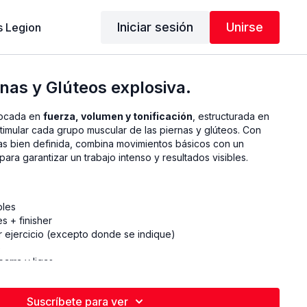
Iniciar sesión
Unirse
 Legion
rnas y Glúteos explosiva.
focada en
fuerza, volumen y tonificación
, estructurada en
timular cada grupo muscular de las piernas y glúteos. Con
s bien definida, combina movimientos básicos con un
para garantizar un trabajo intenso y resultados visibles.
ples
s + finisher
r ejercicio (excepto donde se indique)
e
arra y ligas
o
Suscríbete para ver