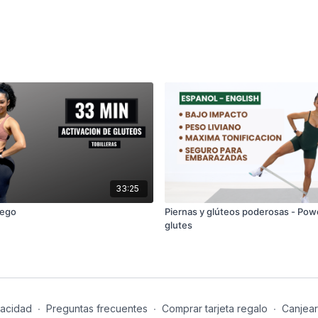
33:25
uego
Piernas y glúteos poderosas - Powe
glutes
vacidad
∙
Preguntas frecuentes
∙
Comprar tarjeta regalo
∙
Canjear