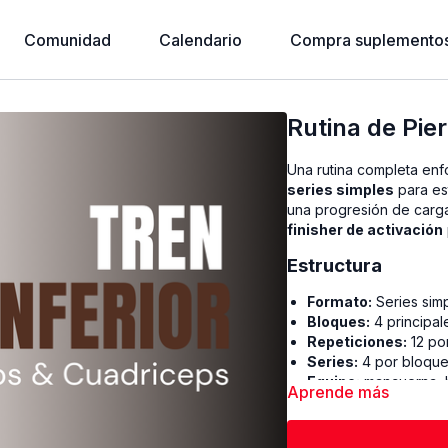
Comunidad
Calendario
Compra suplementos
Rutina de Pie
Una rutina completa en
series simples
para es
una progresión de carga
finisher de activación
Estructura
Formato:
Series sim
Bloques:
4 principale
Repeticiones:
12 po
Series:
4 por bloqu
Equipo:
mancuerna, b
Aprende más
Bloques de trabaj