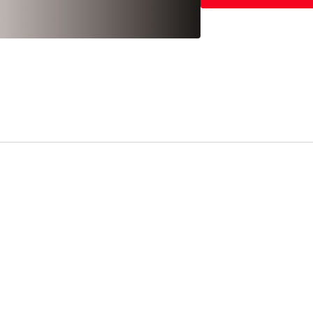
Bloque 1:
Sentadilla
Bloque 2:
Puente de
Bloque 3:
Sentadill
30 lbs
Bloque 4:
Desplante
de 20 lbs en cada 
🔥 Finisher
Patadas traseras co
Beneficios
Fuerza y volumen:
c
Tonificación y firm
Activación profund
definición.
Rutina premium:
int