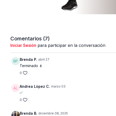
Comentarios (
7
)
Iniciar Sesión
para participar en la conversación
Brenda P.
abril 27
Terminado 🌷
0
Andrea Lòpez C.
marzo 03
✅️
0
Brenda B.
diciembre 08, 2025