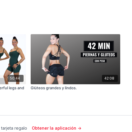
50:44
42:08
rful legs and
Glúteos grandes y lindos.
 tarjeta regalo
Obtener la aplicación ->