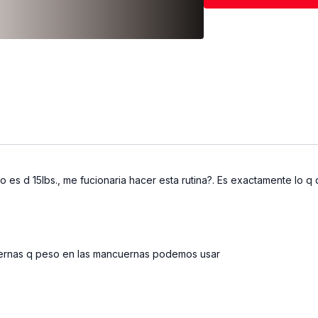
Sentadilla con
Puente de glú
Peso muerto c
Desplantes est
Abducción de
Enfócate en el con
activa cada múscul
entrenar con prop
s d 15lbs., me fucionaria hacer esta rutina?. Es exactamente lo q q
cuernas q peso en las mancuernas podemos usar