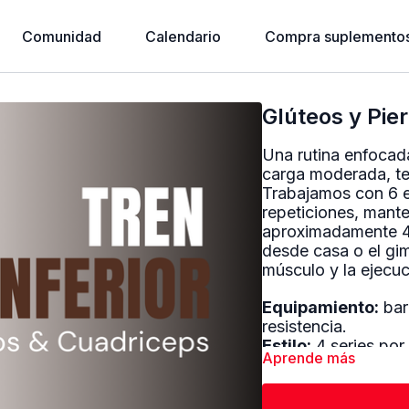
Comunidad
Calendario
Compra suplementos
Glúteos y Pie
Una rutina enfocad
carga moderada, te
Trabajamos con 6 ej
repeticiones, mant
aproximadamente 45
desde casa o el gim
músculo y la ejecuc
Equipamiento:
bar
resistencia.
Estilo:
4 series por 
Aprende más
descanso 45 seg.
🏋️‍♀️
Ejercicios y ca