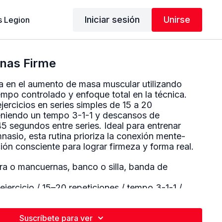
Iniciar sesión
Unirse
 Legion
rnas Firme
a en el aumento de masa muscular utilizando
mpo controlado y enfoque total en la técnica.
ercicios en series simples de 15 a 20
eniendo un tempo 3-1-1 y descansos de
 segundos entre series. Ideal para entrenar
nasio, esta rutina prioriza la conexión mente-
ión consciente para lograr firmeza y forma real.
ra o mancuernas, banco o silla, banda de
ejercicio / 15–20 repeticiones / tempo 3-1-1 /
rgas utilizadas:
Suscríbete para ver