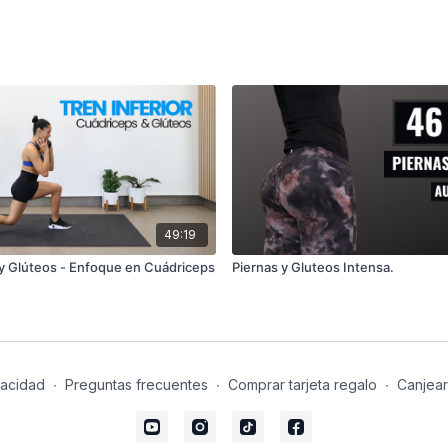
49:19
s y Glúteos - Enfoque en Cuádriceps
Piernas y Gluteos Intensa.
vacidad
∙
Preguntas frecuentes
∙
Comprar tarjeta regalo
∙
Canjear