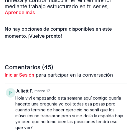
firmeza y control muscular en el tren inferior
mediante trabajo estructurado en tri series,
elevando la intensidad en comparación con las
Aprende más
primeras semanas del programa.
No hay opciones de compra disponibles en este
El entrenamiento se compone de 3 bloques,
momento. ¡Vuelve pronto!
trabajando en formato tri serie (3 ejercicios
consecutivos por bloque) con el siguiente
esquema de repeticiones: 12 – 15 – 15
repeticiones.
Comentarios (
45
)
El primer ejercicio de cada bloque es el
movimiento principal y se realiza con el peso más
Iniciar Sesión
para participar en la conversación
pesado, enfocado en fuerza y activación
profunda de glúteos y piernas. Los ejercicios
Juliett F.
marzo 17
siguientes complementan el estímulo con mayor
volumen y control muscular, favoreciendo
Hola viví empezando esta semana aquí contigo quería
hacerte una pregunta yo coji todas esa pesas pero
definición y resistencia.
cuando termine de hacer ejercicio no sentí que los
músculos no trabajaron pero si me dolía la.espalda baja
Este formato permite combinar carga significativa
yo creo que no tome bien las posiciones tendrá eso
con volumen estratégico, generando un estímulo
que ver?
potente para firmeza y desarrollo muscular sin