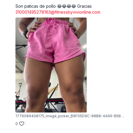
Son paticas de pollo 😂😂😂😂 Gracias
310001495278163@fitnessbyvivionline.com
1776089408175_image_picker_B9F05D9C-88B8-4A99-B5BE-3E598FCB6111-14716-000006F86DD366BE.1776089408.jpg
0