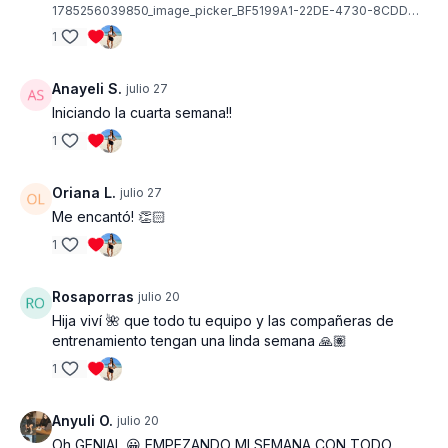
Si estás siguiendo el calendario completo, en esta
1785256039850_image_picker_BF5199A1-22DE-4730-8CDD-406FB2C71598-1428-0000003871F6AD1E.1785256040.jpg
fase aumentamos el peso utilizado en
1
comparación con las semanas 1–2. Esta
progresión es intencional y forma parte del
proceso de adaptación muscular.
Anayeli S.
julio 27
Iniciando la cuarta semana!!
El objetivo en esta etapa es consolidar técnica,
1
aumentar fuerza y estimular mayor firmeza en
glúteos y piernas sin sacrificar control en cada
repetición.
Oriana L.
julio 27
Me encantó! 👏🏻
1
Rosaporras
julio 20
Hija viví 🌺 que todo tu equipo y las compañeras de
entrenamiento tengan una linda semana 🙏🏽
1
Anyuli O.
julio 20
Oh GENIAL 😀 EMPEZANDO MI SEMANA CON TODO