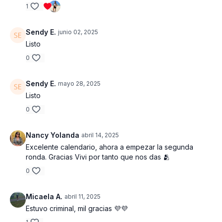
EQUIPOS Y PESO UTILIZADO
1
- Mancuernas : 1 x 25 lbs, 2 x 15 lbs
Sendy E.
junio 02, 2025
Listo
- Tobilleras : 2 x 10 lbs
0
- Banco o silla
Sendy E.
mayo 28, 2025
- Disco para elevacion ( opcional )
Listo
- Banda elastica
0
NOTA : Solo utilizo estas mancuernas, pero tu
Nancy Yolanda
abril 14, 2025
puedes escoger varios pesos y en dependencia
Excelente calendario, ahora a empezar la segunda
del ejercicio puedes cargar mas como el puente
ronda. Gracias Vivi por tanto que nos das 🫂
de caderas y sentadillas. Trata de tener todas tus
pesas cerca por si necesitas hacer ajustes. No te
0
limites !
Micaela A.
abril 11, 2025
Estuvo criminal, mil gracias 💜💜