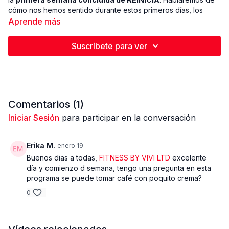
cómo nos hemos sentido durante estos primeros días, los
avances que ya comienzan a notarse y cómo trabajaremos en
Aprende más
adelante para seguir construyendo resultados reales y
sostenibles.
Suscríbete para ver
Además, estaré respondiendo sus preguntas en vivo,
aclarando dudas y acompañándolas en este proceso con total
honestidad y cercanía. Un espacio para conectar, reflexionar
y seguir avanzando juntas. 💛
Comentarios (
1
)
Iniciar Sesión
para participar en la conversación
Erika M.
enero 19
Buenos dias a todas,
FITNESS BY VIVI LTD
excelente
día y comienzo d semana, tengo una pregunta en esta
programa se puede tomar café con poquito crema?
0