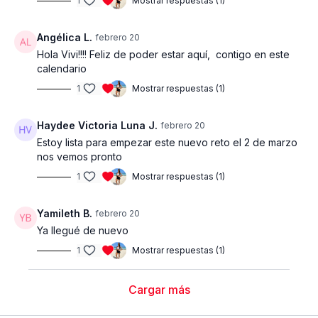
1
Mostrar respuestas (1)
estancamientos.
El objetivo es progresar de forma inteligente, segura y
Angélica L.
febrero 20
efectiva durante todo el programa.
Hola Vivi!!!! Feliz de poder estar aquí, contigo en este
calendario
Equipo necesario
1
Mostrar respuestas (1)
Los equipos utilizados son básicos y accesibles:
Haydee Victoria Luna J.
febrero 20
• Mancuernas de diferentes pesos
Estoy lista para empezar este nuevo reto el 2 de marzo
• Ligas o bandas elásticas
nos vemos pronto
• Una silla o banco estable
1
Mostrar respuestas (1)
Con estos elementos es suficiente para lograr grandes
resultados.
Yamileth B.
febrero 20
Ya llegué de nuevo
Si cuentas con barras u otros equipos adicionales, puedes
1
Mostrar respuestas (1)
incorporarlos opcionalmente según tu nivel y preferencia.
INFORMACIÓN IMPORTANTE
Cargar más
Las participantes registradas recibirán por correo electrónico