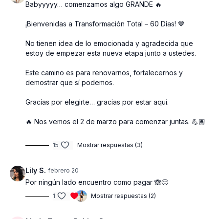
Babyyyyy… comenzamos algo GRANDE 🔥
• Precio especial de $69.99 USD (disponible únicamente
¡Bienvenidas a Transformación Total – 60 Días! 🤎
durante las primeras 48 horas)
• 2 entradas adicionales al sorteo de premios al azar
No tienen idea de lo emocionada y agradecida que
estoy de empezar esta nueva etapa junto a ustedes.
Después de las primeras 48 horas, el precio regular será de
$89.99 USD.
Este camino es para renovarnos, fortalecernos y
Solo las primeras 200 personas obtendrán el descuento y la
demostrar que sí podemos.
doble oportunidad de ganar.
Gracias por elegirte… gracias por estar aquí.
PREMIOS OFICIALES
🔥 Nos vemos el 2 de marzo para comenzar juntas. 💪🏽
Este reto incluye 18 premios reales con más de $3,700 USD
en dinero y membresías.
15
Mostrar respuestas (3)
Premios a las mejores transformaciones:
Lily S.
febrero 20
Primer lugar: $1,000 USD
Por ningún lado encuentro como pagar 🙈😔
Segundo lugar: $500 USD
1
Mostrar respuestas (2)
Tercer lugar: $250 USD