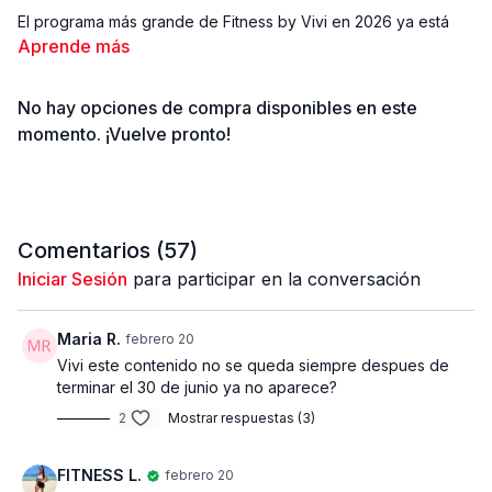
El programa más grande de Fitness by Vivi en 2026 ya está
aquí.
Aprende más
Un reto diseñado específicamente para máxima pérdida de
No hay opciones de compra disponibles en este
grasa, tonificación y transformación física real en 60 días. Es
un programa estructurado de 8 semanas, con progresión
momento. ¡Vuelve pronto!
estratégica, pensado para realizarse con mínimo equipo y
adaptado para todos los niveles.
Comenzamos el 2 de marzo y finalizamos el 25 de abril.
Las inscripciones cierran el 28 de febrero. Después de esa
Comentarios (
57
)
fecha no podrás entrar y tendrás que esperar la próxima
Iniciar Sesión
para participar en la conversación
edición.
Todos los entrenamientos estarán organizados por días y
Maria R.
febrero 20
semanas dentro de la plataforma (Website y App), para que
Vivi este contenido no se queda siempre despues de
simplemente ingreses a ( Mi Biblioteca ) y sigas el plan paso a
terminar el 30 de junio ya no aparece?
paso durante todo el programa.
2
Mostrar respuestas (3)
BENEFICIOS EXCLUSIVOS DE LANZAMIENTO
FITNESS L.
febrero 20
Las primeras 200 personas en inscribirse recibirán: