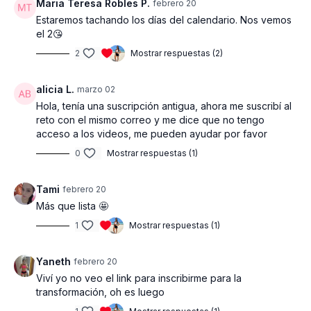
Premios al azar (10 en total):
Maria Teresa Robles P.
febrero 20
5 premios de $150 USD = $750 USD
Estaremos tachando los días del calendario. Nos vemos
5 premios de $100 USD = $500 USD
el 2😘
Total premios al azar: $1,250 USD
2
Mostrar respuestas (2)
Además, 5 membresías anuales (valor $139.99 USD cada una),
sumando aproximadamente $700 USD adicionales en premios.
alicia L.
marzo 02
Hola, tenía una suscripción antigua, ahora me suscribí al
En total son 18 oportunidades reales de ganar. No necesitas
reto con el mismo correo y me dice que no tengo
quedar entre las mejores transformaciones para tener
acceso a los videos, me pueden ayudar por favor
posibilidad de premio; también puedes ser una de las
0
Mostrar respuestas (1)
personas escogidas al azar.
Tami
febrero 20
Estructura del Programa
Más que lista 🤩
Este programa incluye
22 rutinas exclusivas
, diseñadas
1
Mostrar respuestas (1)
específicamente para Transformación Total – 60 DÍAS.
Las rutinas están estructuradas de manera progresiva, con
6
Yaneth
febrero 20
entrenamientos por semana
.
Viví yo no veo el link para inscribirme para la
Cada 2 semanas el enfoque cambia estratégicamente para
transformación, oh es luego
continuar avanzando, aumentar intensidad y evitar