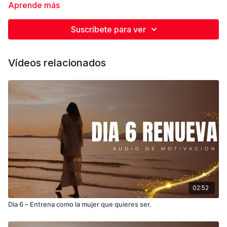
absoluta.
Aprende más
Suscríbete para ver
Vídeos relacionados
02:52
Día 6 – Entrena como la mujer que quieres ser.