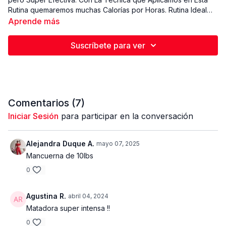
Rutina quemaremos muchas Calorías por Horas. Rutina Ideal
para Personas Intermedias - Avanzadas. Toma descanso
Aprende más
cuando sea Necesario. Puedes Realizar esta Rutina 2 veces
por semana.
Suscríbete para ver
Comentarios (
7
)
Iniciar Sesión
para participar en la conversación
Alejandra Duque A.
mayo 07, 2025
Mancuerna de 10lbs
0
Agustina R.
abril 04, 2024
Matadora super intensa !!
0