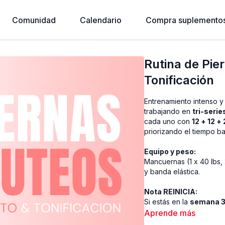
Comunidad
Calendario
Compra suplementos
Rutina de Pie
Tonificación
Entrenamiento intenso 
trabajando en
tri-serie
cada uno con
12 + 12 +
priorizando el tiempo ba
Equipo y peso:
Mancuernas (1 x 40 lbs, 
y banda elástica.
Nota REINICIA:
Si estás en la
semana 3 
el peso
solo si te sient
Aprende más
con el peso actual.