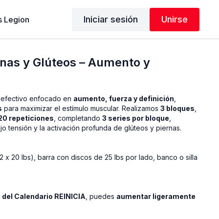
Iniciar sesión
Unirse
 Legion
rnas y Glúteos – Aumento y
y efectivo enfocado en
aumento, fuerza y definición
,
s
para maximizar el estímulo muscular. Realizamos
3 bloques
,
 20 repeticiones
, completando
3 series por bloque
,
jo tensión y la activación profunda de glúteos y piernas.
2 x 20 lbs), barra con discos de 25 lbs por lado, banco o silla
del Calendario REINICIA
, puedes
aumentar ligeramente
es fuerte y mantienes buena técnica. De lo contrario, continúa