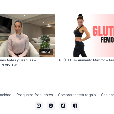
48:43
ones Antes y Después +
GLÚTEOS – Aumento Máximo + P
EN VIVO 🎉
vacidad
∙
Preguntas frecuentes
∙
Comprar tarjeta regalo
∙
Canjear