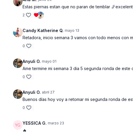
Estas piernas estan que no paran de temblar 🦵excelente
2
Candy Katherine Q.
mayo 13
Retadora, inicio semana 3 vamos con todo menos con m
0
Anyuli O.
mayo 01
Ame termine mi semana 3 dia 5 segunda ronda de este c
0
Anyuli O.
abril 27
Buenos días hoy voy a retomar mi segunda ronda de este
0
YESSICA G.
marzo 23
🔥