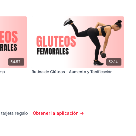
54:57
52:14
ump
Rutina de Glúteos – Aumento y Tonificación
 tarjeta regalo
Obtener la aplicación ->