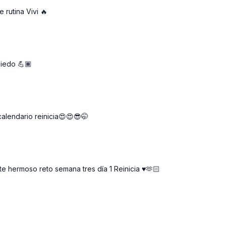
 rutina Vivi 🔥
iedo 💪🏾
alendario reinicia😍😍😎🤭
 hermoso reto semana tres día 1 Reinicia ♥️🫶🏻