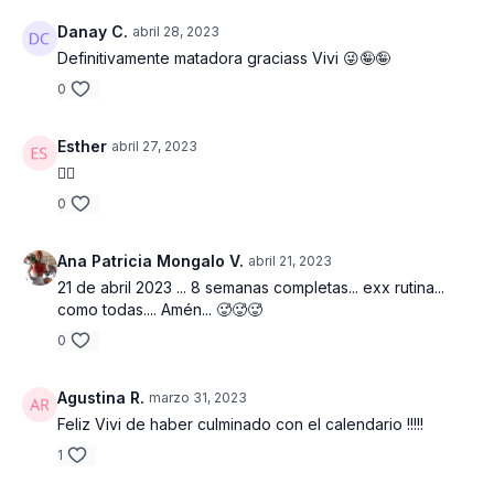
Bloque 4 Cardio Abs con cuerda : 6 ejercicios | Trabajo 40
seg | Descanso 10 seg entre ejercicios
Danay C.
abril 28, 2023
Definitivamente matadora graciass Vivi 😜🤪🤪
Salto regular con cuerda | Plancha reversa mano toca pies
0
contrario | Salto rodillas arriba con cuerda | Plancha de 4 toco
pies contrario | Saltos abro cierro piernas con cuerda |
Combinación de plancha regular a plancha de codos.
Esther
abril 27, 2023
👍🏻
Estiramiento final aprox 4 minutos.
0
Ana Patricia Mongalo V.
abril 21, 2023
21 de abril 2023 ... 8 semanas completas... exx rutina...
como todas.... Amén... 🥵🥵🥵
0
Agustina R.
marzo 31, 2023
Feliz Vivi de haber culminado con el calendario !!!!!
1