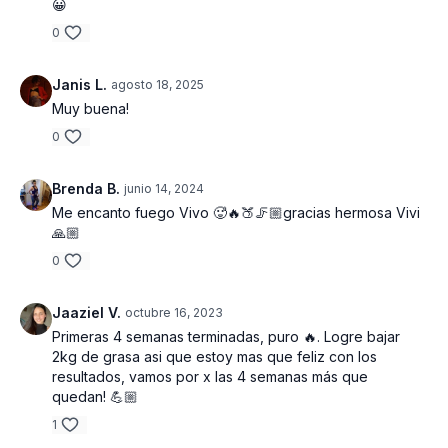
😀
- Cuerda para saltar
0
ESTRUCTURA DE LA RUTINA
Janis L.
agosto 18, 2025
Calentamiento general y específico aprox 8:30 minutos (
Muy buena!
banda elástica necesaria )
0
4 bloques | 3 series | 15-20-25 rep
Brenda B.
junio 14, 2024
Bloque 1 : Sentadilla sumo con mancuerna 15 rep| Peso muerto
sumo 15 rep | Desplante estático elevado 15 rep x pierna| 3
Me encanto fuego Vivo 🥵🔥🍑🦵🏼gracias hermosa Vivi
series totales
🙏🏼
0
Bloque 2 : Puente de caderas con elevación en disco 20 rep |
Puente a una pierna elevado 20 rep x pierna | Combinación
puente de cadera - abro cierro rodillas 20 rep | 3 series
Jaaziel V.
octubre 16, 2023
totales
Primeras 4 semanas terminadas, puro 🔥. Logre bajar
2kg de grasa asi que estoy mas que feliz con los
Bloque 3 : Patada arriba flexionada 25 rep x pierna | Patada
resultados, vamos por x las 4 semanas más que
lateral pierna flexionada 25 rep x pierna | Elevación de pierna
quedan! 💪🏼
estirada arriba 25 rep x pierna | 2 series totales
1