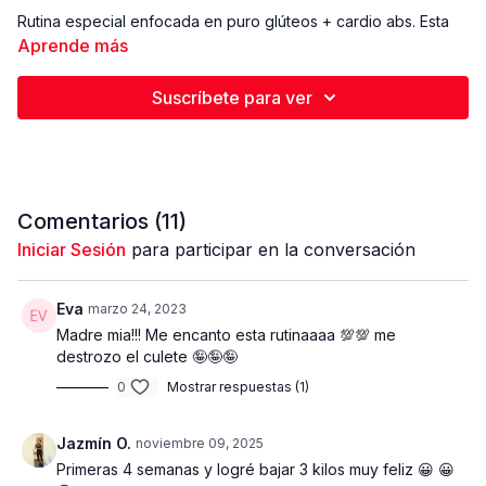
Rutina especial enfocada en puro glúteos + cardio abs. Esta
rutina es especial porque la realizaremos 1 vez por semana
Aprende más
cada semana hasta concluir el calendario. Esta rutina contiene
los ejercicios más eficaces para lograr unos glúteos firmes,
Suscríbete para ver
tonificados, sin flacidez y celulitis. Esta rutina está dividida en 2
partes, la primera está enfocada en glúteos, la segunda para
terminar realizaremos un mini cardio abs con cuerda. Con esta
combinación lograremos no solo construir músculo, también
bajaremos la grasa corporal para librarnos de la grasa y
celulitis. Recuerda si deseas aumentar musculo, trabaja con un
Comentarios (
11
)
peso que te rete.
Iniciar Sesión
para participar en la conversación
PESO Y EQUIPOS UTILIZADOS
Eva
marzo 24, 2023
- Bloque o mancuerna 60 lbs
Madre mia!!! Me encanto esta rutinaaaa 💯💯 me
destrozo el culete 🤪🤪🤪
- Mancuernas 2 x 20
0
Mostrar respuestas (1)
- tobilleras o polainas 2 x 15
Jazmín O.
noviembre 09, 2025
- 1 disco opcional
Primeras 4 semanas y logré bajar 3 kilos muy feliz 😀 😀