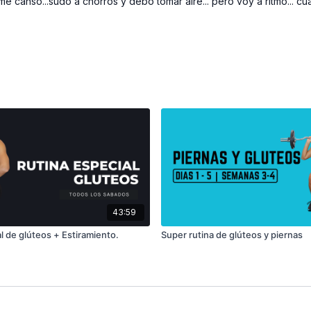
ue me canso...sudo a chorros y debo tomar aire... pero voy a ritmo...
43:59
l de glúteos + Estiramiento.
Super rutina de glúteos y piernas