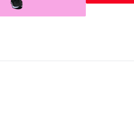
PESO Y EQUIPOS U
- Barra 185 lbs
- Barra 165 lbs
- Barra 115
- Pesas rusas 1 x 24 
- Mancuerna 1 x 25 l
- Banco o silla
- Banda elastica
- Tobilleras 2 x 15 lb
ESTRUCTURA DE L