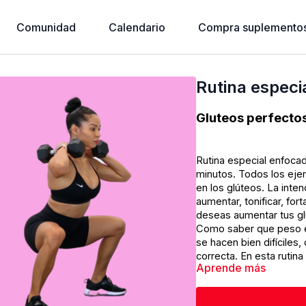
Comunidad
Calendario
Compra suplementos
Rutina especi
Gluteos perfectos
Rutina especial enfocad
minutos. Todos los eje
en los glúteos. La inte
aumentar, tonificar, fort
deseas aumentar tus g
Como saber que peso es
se hacen bien difíciles
correcta. En esta rutin
Aprende más
estaremos realizando c
menos repeticiones. De
que significa aumento 