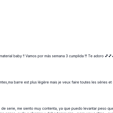
Calentamiento genera
necesaria )
Pyramide : 1 ejercici
Bloque 1 : Puente de 
- 20 rep | 1 serie
Bloque 2 : Sentadilla
rep - 15 rep - 20 rep 
u material baby !! Vamos por más semana 3 cumplida !!! Te adoro 💕💕
Bloque 3 : Patadas tr
Bloque 4 Superserie 
Puente de caderas 15 
entes,ma barre est plus légère mais je veux faire toutes les séries e
Estiramiento final ap
ra de serie, me siento muy contenta, ya que puedo levantar peso que 