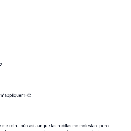
l y específico aprox 7 minutos ( banda elástica
o aumentando el peso utilizado
Caderas con barra | 15 rep - 12 rep - 10 rep - 15 rep
 Sumo elevada con pesas rusas | 15 rep - 12 rep - 10
| 1 serie
💕
aseras con tobilleras 15 rep x pierna | 3 series totales
: Desplante estático con mancuerna 15 rep x pierna |
rep | 3 series totales
t m'appliquer.✨👏
rox 10 minutos.
me reta... aún así aunque las rodillas me molestan...pero