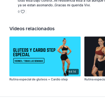
todo esta bajo control...mi resistencia esta a full aunq
ya se estan asomando...Gracias mi querida Vivi.
0
Vídeos relacionados
44:14
Rutina especial de gluteos + Cardio step
Rutina especia