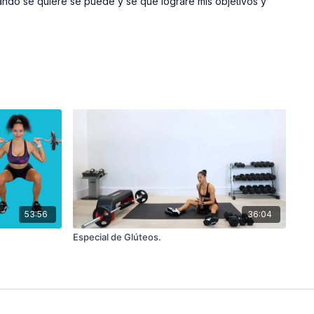
 cuando se quiere se puede y se que lograré mis objetivos y
53:56
36:04
Especial de Glúteos.