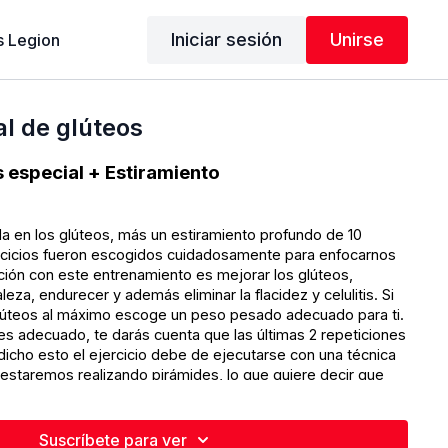
Iniciar sesión
Unirse
 Legion
al de glúteos
 especial + Estiramiento
a en los glúteos, más un estiramiento profundo de 10
rcicios fueron escogidos cuidadosamente para enfocarnos
nción con este entrenamiento es mejorar los glúteos,
aleza, endurecer y además eliminar la flacidez y celulitis. Si
lúteos al máximo escoge un peso pesado adecuado para ti.
 adecuado, te darás cuenta que las últimas 2 repeticiones
, dicho esto el ejercicio debe de ejecutarse con una técnica
a estaremos realizando pirámides, lo que quiere decir que
ada ejercicio aumentando el peso utilizado y realizaremos
 esta manera el estímulo en los músculos será mayor, lo
de masa muscular o hipertrofia.
Suscríbete para ver