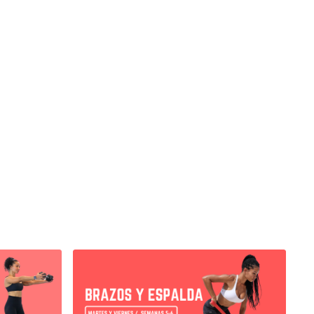
eries )
n mancuernas 20 : 10 seg | Lento | Doble |
de hombros con mancuernas 20 : 10 seg | Lento
2 x 15 lbs
iceps con mancuernas 20 : 10 seg | Lento | Doble
bs
 para triceps 20 : 10 seg | Lento | Doble |
: Ahora es que se descansa
eries )
ilo mariposa 20 : 10 seg 2 series - 2 x 8 lbs
 frontales y traseros con ligas