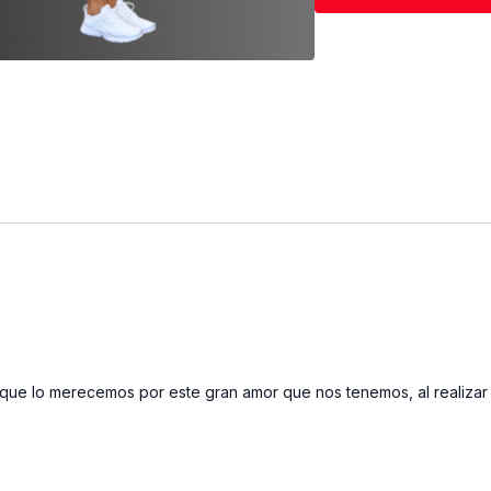
de conectar tu men
guiada, que cuenta 
para una mejor rec
persona, en el vide
que necesitas más t
video y puedes des
Calentamiento gene
Estiramiento final
Duración de la rut
EJERCICIOS , E
que lo merecemos por este gran amor que nos tenemos, al realizar e
Triseries |
20:10
S