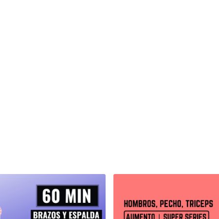
- BLOQUE # 1 ( 2 s
ESPALDA :
Remo co
Rápido - 2 x 17 lbs
HOMBROS :
Press 
| Doble | Rápido - 
BICEPS :
Curl de b
| Rápido - 2 x 12 l
TRICEPS :
Planchas
Rápido - con ligas
DESCANSO 40 SEG
- BLOQUE # 2 ( 2 s
ESPALDA :
Remo est
Extension de brazos