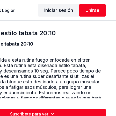
Iniciar sesión
Unirse
 Legion
estilo tabata 20:10
lo tabata 20:10
da a esta rutina fuego enfocada en el tren
 Esta rutina esta diseñada estilo tabata,
 y descansamos 10 seg. Parece poco tiempo de
 es una rutina super desafiante si utilizas el
a bloque esta destinado a un grupo muscular
s a fatigar esos músculos, para lograr una
 y endurecimiento. Estaremos realizando un
iaciones y tiempos diferentes que es lo que hará
a fuego. Recuerda escoger un peso que sea
 tal manera que te rete pero que logres realizar
Suscríbete para ver
rectamente. Manten el abdomen apretado y trata