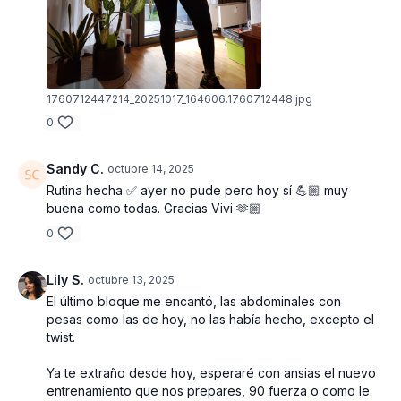
1760712447214_20251017_164606.1760712448.jpg
0
Sandy C.
octubre 14, 2025
Rutina hecha ✅ ayer no pude pero hoy sí 💪🏼 muy
buena como todas. Gracias Vivi 🫶🏼
0
Lily S.
octubre 13, 2025
El último bloque me encantó, las abdominales con
pesas como las de hoy, no las había hecho, excepto el
twist.
Ya te extraño desde hoy, esperaré con ansias el nuevo
entrenamiento que nos prepares, 90 fuerza o como le