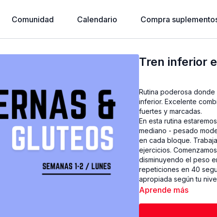
Comunidad
Calendario
Compra suplementos
Tren inferior 
Rutina poderosa donde e
inferior. Excelente comb
fuertes y marcadas.
En esta rutina estaremos
mediano - pesado modera
en cada bloque. Traba
ejercicios. Comenzamos
disminuyendo el peso en
repeticiones en 40 segu
apropiada según tu nive
Aprende más
PESO Y EQUIPOS UTI
- Mancuernas 1 x 15 lbs, 1