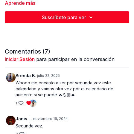
Músculos involucrados ( biceps, triceps, hombros, espalda y
Aprende más
abdomen)
Si no cuentas con barra, utilizas tus mancuernas, no sucede
Suscríbete para ver
nada. Trata de utilizar un peso donde logres terminar todas las
repeticiones, pero que se haga complejo.Presta atención en
las indicaciones que te doy durante la rutina para evitar
Rutina para todos los niveles, siempre y cuando utilices el
lesiones.
peso adecuado para ti.
Comentarios (
7
)
Iniciar Sesión
para participar en la conversación
Brenda B.
julio 22, 2025
Woooo me encanto a ser por segunda vez este
calendario y vamos otra vez por el calendario de
aumento si se puede 🔥💪🏼🔥
1
Janis L.
noviembre 16, 2024
Segunda vez.