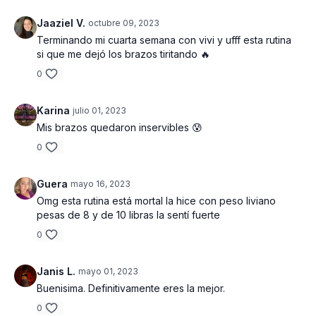
codos laterales | Remo alternado a un brazo| Remos laterales
Jaaziel V.
octubre 09, 2023
inclinado| Press de hombros paralelos| Elevaciones de brazos
Terminando mi cuarta semana con vivi y ufff esta rutina
laterales| 3 series totales
si que me dejó los brazos tiritando 🔥
Bloque 2 : Curl de biceps de martillo | Combinación curl de
0
bíceps a mitad - abro antebrazos | Extensión de tríceps en
piso| Plancha para tríceps| Prensa de pecho | Push - ups| 3
Karina
julio 01, 2023
series totales
Mis brazos quedaron inservibles 😰
Bloque 3 : Remos alternos de brazos en posición de plancha |
0
Plancha rodilla a pecho alternado | Plancha reversa para
tríceps | Bicicletas rodilla a codo contrario| Combinación
plancha de codos a plancha regular | Mountain climbers | 3
Guera
mayo 16, 2023
series totales
Omg esta rutina está mortal la hice con peso liviano
pesas de 8 y de 10 libras la sentí fuerte
Estiramiento final 4: 30 minutos.
0
Janis L.
mayo 01, 2023
Buenisima. Definitivamente eres la mejor.
0