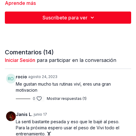
tonificación, endurecimiento, y combatir flacidez
Aprende más
y celulitis. En esta rutina estaremos trabajando
superseries enfocadas en el mismo grupo
Suscríbete para ver
muscular. Contamos con un total de 3 bloques
cada uno incluye 6 ejercicios, y realizamos 3
series por cada bloque.Trabajamos 40 segundos,
descansamos 10 segundos entre ejercicios.
Comentarios (
14
)
Trata de realizar la mayor cantidad de
repeticiones en 40 segundos. Ve a tu tiempo y
Iniciar Sesión
para participar en la conversación
realiza la variación que sea más apropiada según
tu nivel.
rocio
agosto 24, 2023
Me gustan mucho tus rutinas viví, eres una gran
motivacion
PESO Y EQUIPOS UTILIZADOS
0
Mostrar respuestas (1)
- Mancuernas 2 x 10 lbs, 2 x 15 lbs
Janis L.
junio 17
La sentí bastante pesada y eso que le bajé al peso.
ESTRUCTURA DE LA RUTINA
Para la próxima espero usar el peso de Vivi todo el
entrenamiento. 🏋️
Calentamiento general y específico aprox 6