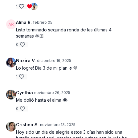
minutos
1
5 ejercicios x bloque | 4 bloques | 3 series | 40:10
Alma R.
febrero 05
Listo terminado segunda ronda de las últimas 4
Bloque 1 : Press de hombros con mancuernas|
semanas 🫶🏻
Elevaciones de codos laterales | Remo alternado
a un brazo| Remos laterales inclinado| Press de
0
hombros paralelos| Elevaciones de brazos
laterales| 3 series totales
Nazira V.
diciembre 16, 2025
Lo logre! Día 3 de mi plan 🌷💜
Bloque 2 : Curl de biceps de martillo |
Combinación curl de bíceps a mitad - abro
1
antebrazos | Extensión de tríceps en piso|
Plancha para tríceps| Prensa de pecho | Push -
Cynthia
noviembre 26, 2025
ups| 3 series totales
Me dolió hasta el alma 😭
Bloque 3 : Remos alternos de brazos en posición
0
de plancha | Plancha rodilla a pecho alternado |
Plancha reversa para tríceps | Bicicletas rodilla a
Cristina S.
noviembre 13, 2025
codo contrario| Combinación plancha de codos a
Hoy sido un día de alegría estos 3 días han sido una
plancha regular | Mountain climbers | 3 series