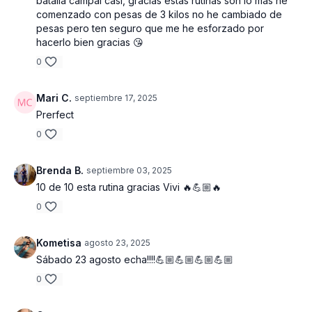
batalla campal casi, gracias estás rutinas son lo más he
totales
comenzado con pesas de 3 kilos no he cambiado de
pesas pero ten seguro que me he esforzado por
Estiramiento final 4: 30 minutos.
hacerlo bien gracias 😘
0
Mari C.
septiembre 17, 2025
Prerfect
0
Brenda B.
septiembre 03, 2025
10 de 10 esta rutina gracias Vivi 🔥💪🏼🔥
0
Kometisa
agosto 23, 2025
Sábado 23 agosto echa!!!!💪🏼💪🏼💪🏼💪🏼
0