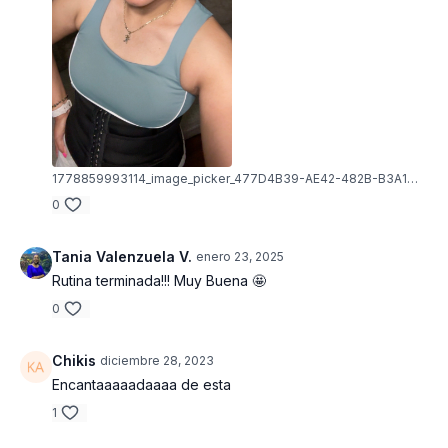
1778859993114_image_picker_477D4B39-AE42-482B-B3A1-CAEB66A8258A-20612-000002161A55700B.1778859993.jpg
0
Tania Valenzuela V.
enero 23, 2025
Rutina terminada!!! Muy Buena 🤩
0
Chikis
diciembre 28, 2023
Encantaaaaadaaaa de esta
1