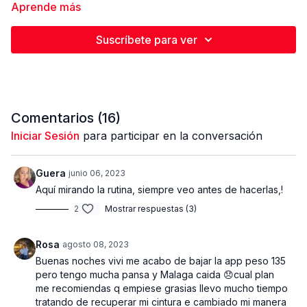
Aprende más
Calentamiento general aprox 6:30 minutos |
Estiramiento final aprox 3:30 min | Duración de rutina
Suscríbete para ver
31:30 minutos
4 bloques | 4 ej x bloque | Super series | 12 rep - 15
rep |
3 series x bloque
Comentarios (
16
)
Super rutina enfocada en lograr una mayor
tonificación y endurecimiento del tren superior y
Iniciar Sesión
para participar en la conversación
abdomen. En esta rutina estaremos trabajando super
series del mismo grupo muscular, es decir 2 ejercicios
Guera
junio 06, 2023
del mismo músculo con el mínimo de descanso
Aquí mirando la rutina, siempre veo antes de hacerlas,!
intermedio. Primer ejercicio peso más pesado 12 rep,
2
Mostrar respuestas (3)
segundo ejercicio peso liviano 15 rep. En esta rutina
utilizaremos un peso liviano - mediano, de tal manera
Rosa
agosto 08, 2023
que se haga exigente pero que logres sacar las
Buenas noches vivi me acabo de bajar la app peso 135
repeticiones con una técnica correcta.
pero tengo mucha pansa y Malaga caida 😞cual plan
me recomiendas q empiese grasias llevo mucho tiempo
En los primeros dos bloques estaremos alando, es
tratando de recuperar mi cintura e cambiado mi manera