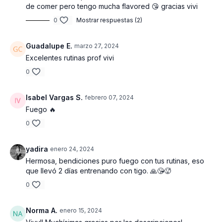
decir espalda y biceps. En los otros dos bloques nos
de comer pero tengo mucha flavored 😘 gracias vivi
enfocaremos en empujar, es decir hombros y tríceps.
0
Mostrar respuestas (2)
Una combinación explosiva para sacarle el mayor
provecho a este entrenamiento. Escoge el peso
Guadalupe E.
marzo 27, 2024
adecuado para ti, ve a tu tiempo, escucha las
Excelentes rutinas prof vivi
indicaciones, y sobretodo disfruta de tu
0
entrenamiento. Terminamos con una super rutina
abdominal para lograr tonificar, endurecer y marcar.
Isabel Vargas S.
febrero 07, 2024
Utilizaremos una mancuerna
liviana y 2 pesadas para
Fuego 🔥
colocar los pies por debajo. Realizaremos 20
repeticiones por ejercicio .
0
yadira
enero 24, 2024
Equipos y peso utilizado
Hermosa, bendiciones puro fuego con tus rutinas, eso
que llevó 2 días entrenando con tigo. 🙏😘🥵
- Mancuernas 2 x 10 lbs, 2 x 8 lbs
0
Norma A.
enero 15, 2024