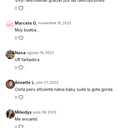
Vivy!! Muchísimas gracias por las descripciones!
0
Marcela G.
noviembre 15, 2023
Muy bueba…
0
Nena
agosto 14, 2023
Uff fantastica
0
Annette L.
julio 27, 2023
Corta pero eficiente rutina baby sude la gota gorda
0
Mileidys
junio 28, 2023
Me encantó
0