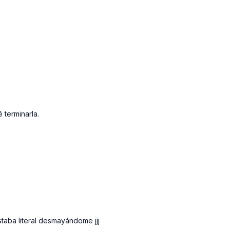
+ Abs
- BLOQUE # 1 ES
Remo con mancuerna
Remo mariposa con 
 terminarla.
ABS :
Comb Elevati
- BLOQUE # 2 H
Press de hombros r
lbs
Elevation de codos
12 lbs
taba literal desmayándome jjj