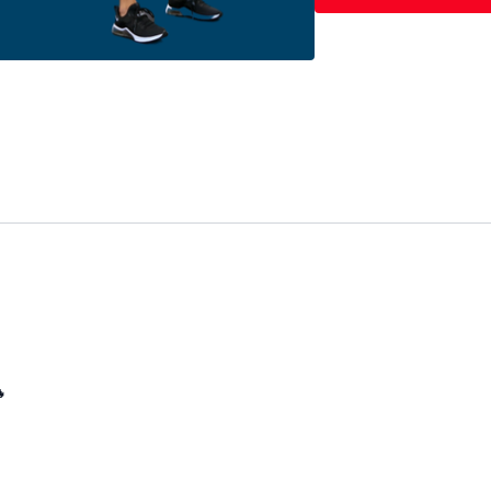
guiada, que cuenta 
para una mejor rec
persona, en el vid
aproximadamente 1 
recuperación entre 
1-2 minutos. Alla v
Calentamiento gene
Estiramiento final
Duración de la rut
Equipo extra : Ban

EJERCICIOS , ES
Superseries | 12 - 