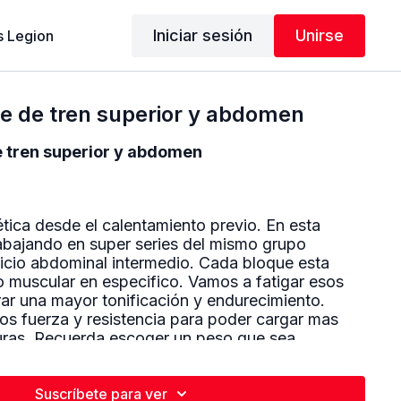
Iniciar sesión
Unirse
 Legion
te de tren superior y abdomen
e tren superior y abdomen
tica desde el calentamiento previo. En esta
rabajando en super series del mismo grupo
cicio abdominal intermedio. Cada bloque esta
o muscular en especifico. Vamos a fatigar esos
ar una mayor tonificación y endurecimiento.
s fuerza y resistencia para poder cargar mas
turas. Recuerda escoger un peso que sea
 tal manera que te rete pero que logres realizar
rectamente. Manten el abdomen apretado y trata
te con tus músculos. Rutina completamente
Suscríbete para ver